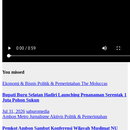
You missed
Ekonomi & Bisnis
Politik & Pemerintahan
The Moluccas
Bupati Buru Selatan Hadiri Launching Penanaman Serentak 1
Juta Pohon Sukun
Jul 31, 2026
saburomedia
Ambon Metro
Jurnalisme Aktivis
Politik & Pemerintahan
Pemkot Ambon Sambut Konferensi Wilayah Muslimat NU