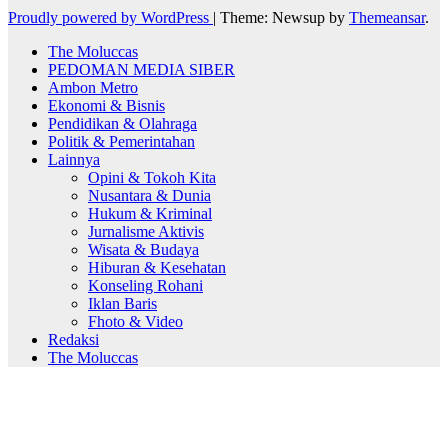
Proudly powered by WordPress
|
Theme: Newsup by
Themeansar
.
The Moluccas
PEDOMAN MEDIA SIBER
Ambon Metro
Ekonomi & Bisnis
Pendidikan & Olahraga
Politik & Pemerintahan
Lainnya
Opini & Tokoh Kita
Nusantara & Dunia
Hukum & Kriminal
Jurnalisme Aktivis
Wisata & Budaya
Hiburan & Kesehatan
Konseling Rohani
Iklan Baris
Fhoto & Video
Redaksi
The Moluccas