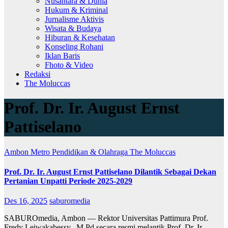
Nusantara & Dunia
Hukum & Kriminal
Jurnalisme Aktivis
Wisata & Budaya
Hiburan & Kesehatan
Konseling Rohani
Iklan Baris
Fhoto & Video
Redaksi
The Moluccas
Prof. Dr. Ir. August Ernst
Pattiselano
Ambon Metro
Pendidikan & Olahraga
The Moluccas
Prof. Dr. Ir. August Ernst Pattiselano Dilantik Sebagai Dekan
Pertanian Unpatti Periode 2025-2029
Des 16, 2025
saburomedia
SABUROmedia, Ambon — Rektor Universitas Pattimura Prof.
Fredy Leiwakabessy., M.Pd secara resmi melantik Prof. Dr. Ir.