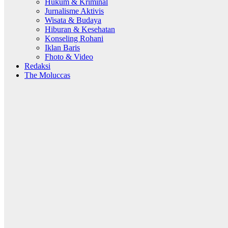
Hukum & Kriminal
Jurnalisme Aktivis
Wisata & Budaya
Hiburan & Kesehatan
Konseling Rohani
Iklan Baris
Fhoto & Video
Redaksi
The Moluccas