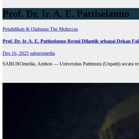
Prof. Dr. Ir. A. E. Pattiselanno
Pendidikan & Olahraga
The Moluccas
Prof. Dr. Ir. A. E. Pattiselanno Resmi Dilantik sebagai Dekan Fa
Des 16, 2025
saburomedia
SABUROmedia, Ambon — Universitas Pattimura (Unpatti) secara res