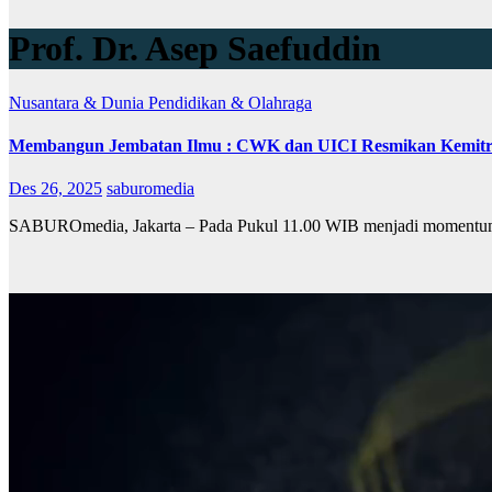
Prof. Dr. Asep Saefuddin
Nusantara & Dunia
Pendidikan & Olahraga
Membangun Jembatan Ilmu : CWK dan UICI Resmikan Kemitra
Des 26, 2025
saburomedia
SABUROmedia, Jakarta – Pada Pukul 11.00 WIB menjadi momentum ber