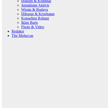
Hukum & Kriminal
Jurnalisme Aktivis
Wisata & Budaya
Hiburan & Kesehatan
Konseling Rohani
Iklan Baris
Fhoto & Video
Redaksi
The Moluccas