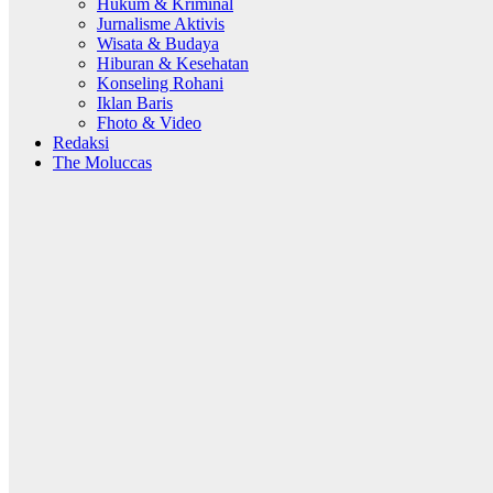
Hukum & Kriminal
Jurnalisme Aktivis
Wisata & Budaya
Hiburan & Kesehatan
Konseling Rohani
Iklan Baris
Fhoto & Video
Redaksi
The Moluccas