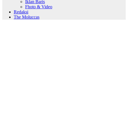
Iklan Baris
Fhoto & Video
Redaksi
The Moluccas