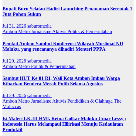
Bupati Buru Selatan Hadiri Launching Penanaman Serentak 1
Juta Pohon Sukun
Jul 31, 2026
saburomedia
Ambon Metro
Jurnalisme Aktivis
Politik & Pemerintahan
Pemkot Ambon Sambut Konferensi Wilayah Muslimat NU
Maluku, yang rencananya dihadiri Menteri PPPA
Jul 29, 2026
saburomedia
Ambon Metro
Politik & Pemerintahan
Sambut HUT Ke-81 RI, Wali Kota Ambon Imbau Warga
Kibarkan Bendera Merah Putih Selama Agustus
Jul 29, 2026
saburomedia
Ambon Metro
Jurnalisme Aktivis
Pendidikan & Olahraga
The
Moluccas
Isi Materi LK-III HMI, Ketua Golkar Maluku Umar Lessy ;
Indonesia Harus Melampaui Hilirisasi Menuju Kedaulatan
Produktif