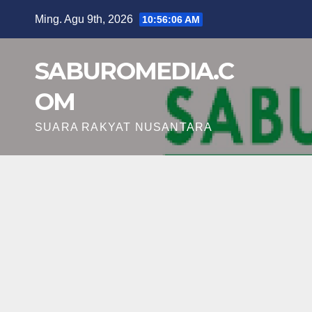
Skip
Ming. Agu 9th, 2026
10:56:07 AM
to
content
SABUROMEDIA.C
OM
SUARA RAKYAT NUSANTARA