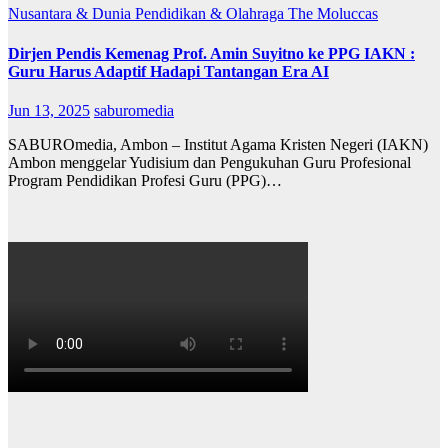
Nusantara & Dunia
Pendidikan & Olahraga
The Moluccas
Dirjen Pendis Kemenag Prof. Amin Suyitno ke PPG IAKN :
Guru Harus Adaptif Hadapi Tantangan Era AI
Jun 13, 2025
saburomedia
SABUROmedia, Ambon – Institut Agama Kristen Negeri (IAKN)
Ambon menggelar Yudisium dan Pengukuhan Guru Profesional
Program Pendidikan Profesi Guru (PPG)…