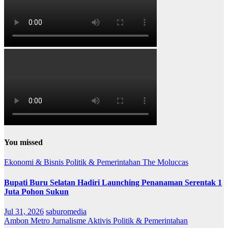
You missed
Ekonomi & Bisnis
Politik & Pemerintahan
The Moluccas
Bupati Buru Selatan Hadiri Launching Penanaman Serentak 1
Juta Pohon Sukun
Jul 31, 2026
saburomedia
Ambon Metro
Jurnalisme Aktivis
Politik & Pemerintahan