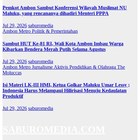
Pemkot Ambon Sambut Konferensi Wilayah Muslimat NU
Maluku, yang rencananya dihadiri Menteri PPPA
Jul 29, 2026
saburomedia
Ambon Metro
Politik & Pemerintahan
Sambut HUT Ke-81 RI, Wali Kota Ambon Imbau Warga
Kibarkan Bendera Merah Putih Selama Agustus
Jul 29, 2026
saburomedia
Ambon Metro
Jurnalisme Aktivis
Pendidikan & Olahraga
The
Moluccas
Isi Materi LK-III HMI, Ketua Golkar Maluku Umar Lessy ;
Indonesia Harus Melampaui Hilirisasi Menuju Kedaulatan
Produktif
Jul 29, 2026
saburomedia
SABUROMEDIA.COM