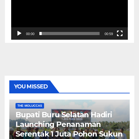
00:00
00:59
YOU MISSED
EKONOMI & BISNIS
POLITIK & PEMERINTAHAN
THE MOLUCCAS
Bupati Buru Selatan Hadiri
Launching Penanaman
Serentak 1 Juta Pohon Sukun