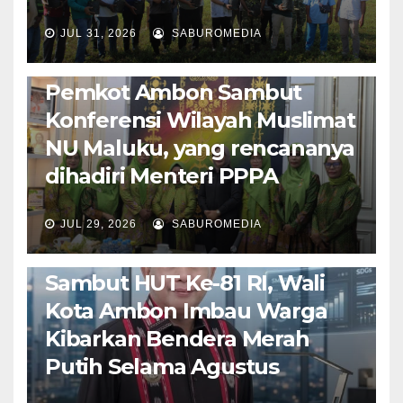
JUL 31, 2026
SABUROMEDIA
AMBON METRO
JURNALISME AKTIVIS
POLITIK & PEMERINTAHAN
Pemkot Ambon Sambut
Konferensi Wilayah Muslimat
NU Maluku, yang rencananya
dihadiri Menteri PPPA
JUL 29, 2026
SABUROMEDIA
AMBON METRO
POLITIK & PEMERINTAHAN
Sambut HUT Ke-81 RI, Wali
Kota Ambon Imbau Warga
Kibarkan Bendera Merah
Putih Selama Agustus
AMBON METRO
JURNALISME AKTIVIS