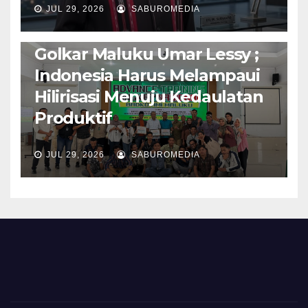
JUL 29, 2026
SABUROMEDIA
PENDIDIKAN & OLAHRAGA
THE MOLUCCAS
Isi Materi LK-III HMI, Ketua
Golkar Maluku Umar Lessy ;
Indonesia Harus Melampaui
Hilirisasi Menuju Kedaulatan
Produktif
JUL 29, 2026
SABUROMEDIA