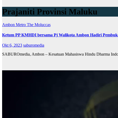
Prajaniti Provinsi Maluku
Ambon Metro
The Moluccas
Ketum PP KMHDI bersama Pj Walikota Ambon Hadiri Pembuka
Okt 6, 2023
saburomedia
SABUROmedia, Ambon – Kesatuan Mahasiswa Hindu Dharma Indones