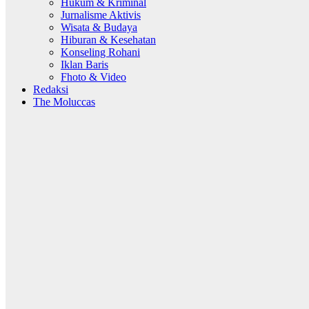
Hukum & Kriminal
Jurnalisme Aktivis
Wisata & Budaya
Hiburan & Kesehatan
Konseling Rohani
Iklan Baris
Fhoto & Video
Redaksi
The Moluccas