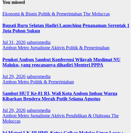
You missed
Ekonomi & Bisnis
Politik & Pemerintahan
The Moluccas
Bupati Buru Selatan Hadiri Launching Penanaman Serentak 1
Juta Pohon Sukun
Jul 31, 2026
saburomedia
Ambon Metro
Jurnalisme Aktivis
Politik & Pemerintahan
Pemkot Ambon Sambut Konferensi Wilayah Muslimat NU
Maluku, yang rencananya dihadiri Menteri PPPA
Jul 29, 2026
saburomedia
Ambon Metro
Politik & Pemerintahan
Sambut HUT Ke-81 RI, Wali Kota Ambon Imbau Warga
Kibarkan Bendera Merah Putih Selama Agustus
Jul 29, 2026
saburomedia
Ambon Metro
Jurnalisme Aktivis
Pendidikan & Olahraga
The
Moluccas
Isi Materi LK-III HMI, Ketua Golkar Maluku Umar Lessy ;