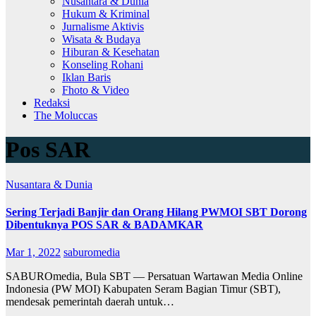
Nusantara & Dunia
Hukum & Kriminal
Jurnalisme Aktivis
Wisata & Budaya
Hiburan & Kesehatan
Konseling Rohani
Iklan Baris
Fhoto & Video
Redaksi
The Moluccas
Pos SAR
Nusantara & Dunia
Sering Terjadi Banjir dan Orang Hilang PWMOI SBT Dorong
Dibentuknya POS SAR & BADAMKAR
Mar 1, 2022
saburomedia
SABUROmedia, Bula SBT — Persatuan Wartawan Media Online
Indonesia (PW MOI) Kabupaten Seram Bagian Timur (SBT),
mendesak pemerintah daerah untuk…