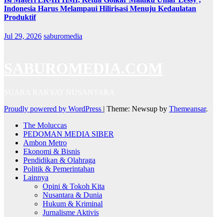
Indonesia Harus Melampaui Hilirisasi Menuju Kedaulatan
Produktif
Jul 29, 2026
saburomedia
SABUROMEDIA.COM
SUARA RAKYAT NUSANTARA
Proudly powered by WordPress
|
Theme: Newsup by
Themeansar
.
The Moluccas
PEDOMAN MEDIA SIBER
Ambon Metro
Ekonomi & Bisnis
Pendidikan & Olahraga
Politik & Pemerintahan
Lainnya
Opini & Tokoh Kita
Nusantara & Dunia
Hukum & Kriminal
Jurnalisme Aktivis