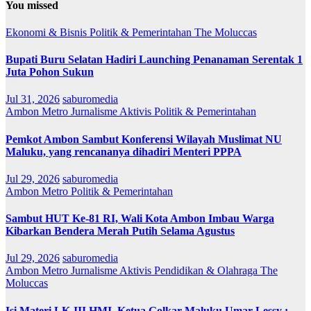
You missed
Ekonomi & Bisnis
Politik & Pemerintahan
The Moluccas
Bupati Buru Selatan Hadiri Launching Penanaman Serentak 1
Juta Pohon Sukun
Jul 31, 2026
saburomedia
Ambon Metro
Jurnalisme Aktivis
Politik & Pemerintahan
Pemkot Ambon Sambut Konferensi Wilayah Muslimat NU
Maluku, yang rencananya dihadiri Menteri PPPA
Jul 29, 2026
saburomedia
Ambon Metro
Politik & Pemerintahan
Sambut HUT Ke-81 RI, Wali Kota Ambon Imbau Warga
Kibarkan Bendera Merah Putih Selama Agustus
Jul 29, 2026
saburomedia
Ambon Metro
Jurnalisme Aktivis
Pendidikan & Olahraga
The
Moluccas
Isi Materi LK-III HMI, Ketua Golkar Maluku Umar Lessy ;