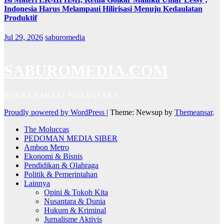
Indonesia Harus Melampaui Hilirisasi Menuju Kedaulatan
Produktif
Jul 29, 2026
saburomedia
SABUROMEDIA.COM
SUARA RAKYAT NUSANTARA
Proudly powered by WordPress
|
Theme: Newsup by
Themeansar
.
The Moluccas
PEDOMAN MEDIA SIBER
Ambon Metro
Ekonomi & Bisnis
Pendidikan & Olahraga
Politik & Pemerintahan
Lainnya
Opini & Tokoh Kita
Nusantara & Dunia
Hukum & Kriminal
Jurnalisme Aktivis