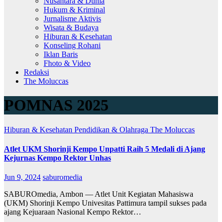
Nusantara & Dunia
Hukum & Kriminal
Jurnalisme Aktivis
Wisata & Budaya
Hiburan & Kesehatan
Konseling Rohani
Iklan Baris
Fhoto & Video
Redaksi
The Moluccas
POMNAS 2025
Hiburan & Kesehatan
Pendidikan & Olahraga
The Moluccas
Atlet UKM Shorinji Kempo Unpatti Raih 5 Medali di Ajang
Kejurnas Kempo Rektor Unhas
Jun 9, 2024
saburomedia
SABUROmedia, Ambon — Atlet Unit Kegiatan Mahasiswa
(UKM) Shorinji Kempo Univesitas Pattimura tampil sukses pada
ajang Kejuaraan Nasional Kempo Rektor…