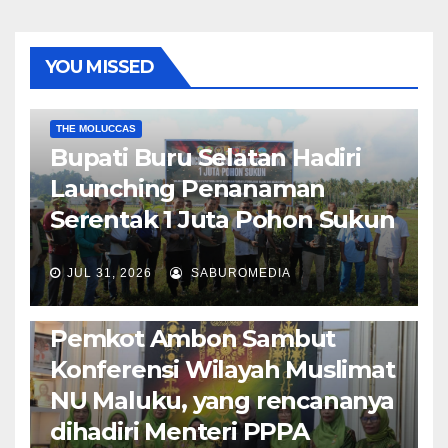
YOU MISSED
EKONOMI & BISNIS
POLITIK & PEMERINTAHAN
THE MOLUCCAS
Bupati Buru Selatan Hadiri
Launching Penanaman
Serentak 1 Juta Pohon Sukun
JUL 31, 2026
SABUROMEDIA
AMBON METRO
JURNALISME AKTIVIS
POLITIK & PEMERINTAHAN
Pemkot Ambon Sambut
Konferensi Wilayah Muslimat
NU Maluku, yang rencananya
dihadiri Menteri PPPA