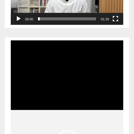
00:00
01:29
Pemutar
Video