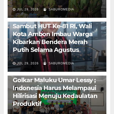
JUL 29, 2026
SABUROMEDIA
AMBON METRO
POLITIK & PEMERINTAHAN
Sambut HUT Ke-81 RI, Wali
Kota Ambon Imbau Warga
Kibarkan Bendera Merah
Putih Selama Agustus
AMBON METRO
JURNALISME AKTIVIS
JUL 29, 2026
SABUROMEDIA
PENDIDIKAN & OLAHRAGA
THE MOLUCCAS
Isi Materi LK-III HMI, Ketua
Golkar Maluku Umar Lessy ;
Indonesia Harus Melampaui
Hilirisasi Menuju Kedaulatan
Produktif