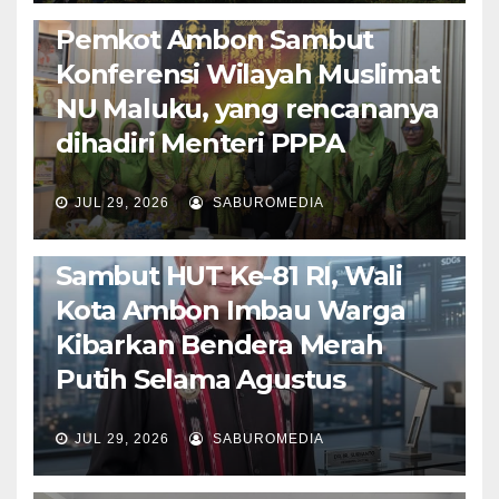
POLITIK & PEMERINTAHAN
Pemkot Ambon Sambut
Konferensi Wilayah Muslimat
NU Maluku, yang rencananya
dihadiri Menteri PPPA
JUL 29, 2026
SABUROMEDIA
AMBON METRO
POLITIK & PEMERINTAHAN
Sambut HUT Ke-81 RI, Wali
Kota Ambon Imbau Warga
Kibarkan Bendera Merah
Putih Selama Agustus
AMBON METRO
JURNALISME AKTIVIS
JUL 29, 2026
SABUROMEDIA
PENDIDIKAN & OLAHRAGA
THE MOLUCCAS
Isi Materi LK-III HMI, Ketua