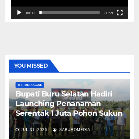
00:00
00:59
YOU MISSED
EKONOMI & BISNIS
POLITIK & PEMERINTAHAN
THE MOLUCCAS
Bupati Buru Selatan Hadiri
Launching Penanaman
Serentak 1 Juta Pohon Sukun
JUL 31, 2026
SABUROMEDIA
AMBON METRO
JURNALISME AKTIVIS