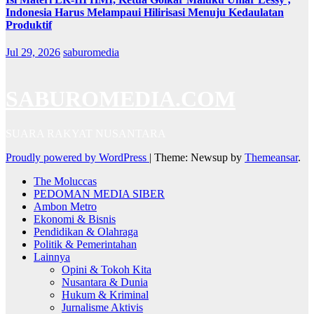
Indonesia Harus Melampaui Hilirisasi Menuju Kedaulatan
Produktif
Jul 29, 2026
saburomedia
SABUROMEDIA.COM
SUARA RAKYAT NUSANTARA
Proudly powered by WordPress
|
Theme: Newsup by
Themeansar
.
The Moluccas
PEDOMAN MEDIA SIBER
Ambon Metro
Ekonomi & Bisnis
Pendidikan & Olahraga
Politik & Pemerintahan
Lainnya
Opini & Tokoh Kita
Nusantara & Dunia
Hukum & Kriminal
Jurnalisme Aktivis