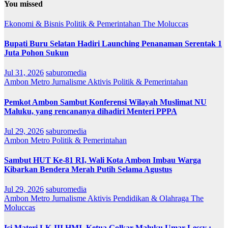
You missed
Ekonomi & Bisnis
Politik & Pemerintahan
The Moluccas
Bupati Buru Selatan Hadiri Launching Penanaman Serentak 1
Juta Pohon Sukun
Jul 31, 2026
saburomedia
Ambon Metro
Jurnalisme Aktivis
Politik & Pemerintahan
Pemkot Ambon Sambut Konferensi Wilayah Muslimat NU
Maluku, yang rencananya dihadiri Menteri PPPA
Jul 29, 2026
saburomedia
Ambon Metro
Politik & Pemerintahan
Sambut HUT Ke-81 RI, Wali Kota Ambon Imbau Warga
Kibarkan Bendera Merah Putih Selama Agustus
Jul 29, 2026
saburomedia
Ambon Metro
Jurnalisme Aktivis
Pendidikan & Olahraga
The
Moluccas
Isi Materi LK-III HMI, Ketua Golkar Maluku Umar Lessy ;