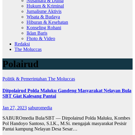
Nusantara & Dunia
Hukum & Kriminal
Jurnalisme Aktivis
Wisata & Budaya
Hiburan & Kesehatan
Konseling Rohani
Iklan Baris
Fhoto & Video
Redaksi
The Moluccas
Polairud
Politik & Pemerintahan
The Moluccas
Ditpolairud Polda Maluku Gandeng Masyarakat Nelayan Bula
SBT Giat Kalesang Pantai
Jan 27, 2023
saburomedia
SABUROmedia Bula/SBT — Dirpolairud Polda Maluku, Kombes
Pol Handoyo Santoso, S.I.K., M.Si. mengajak masyarakat Pesisir
Pantai kampung Nelayan Desa Sesar…