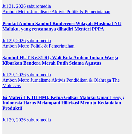
Jul 31, 2026
saburomedia
Ambon Metro
Jurnalisme Aktivis
Politik & Pemerintahan
Pemkot Ambon Sambut Konferensi Wilayah Muslimat NU
Maluku, yang rencananya dihadiri Menteri PPPA
Jul 29, 2026
saburomedia
Ambon Metro
Politik & Pemerintahan
Sambut HUT Ke-81 RI, Wali Kota Ambon Imbau Warga
Kibarkan Bendera Merah Putih Selama Agustus
Jul 29, 2026
saburomedia
Ambon Metro
Jurnalisme Aktivis
Pendidikan & Olahraga
The
Moluccas
Isi Materi LK-III HMI, Ketua Golkar Maluku Umar Lessy ;
Indonesia Harus Melampaui Hilirisasi Menuju Kedaulatan
Produktif
Jul 29, 2026
saburomedia