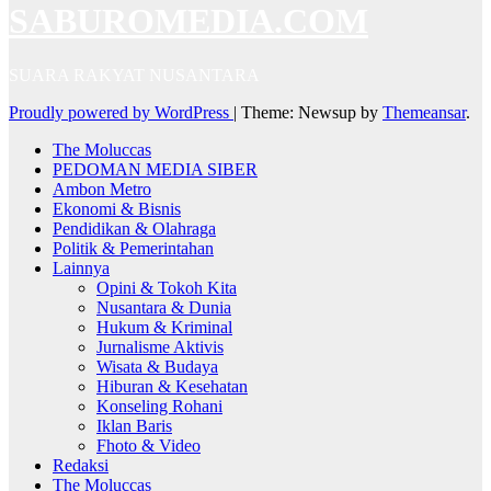
SABUROMEDIA.COM
SUARA RAKYAT NUSANTARA
Proudly powered by WordPress
|
Theme: Newsup by
Themeansar
.
The Moluccas
PEDOMAN MEDIA SIBER
Ambon Metro
Ekonomi & Bisnis
Pendidikan & Olahraga
Politik & Pemerintahan
Lainnya
Opini & Tokoh Kita
Nusantara & Dunia
Hukum & Kriminal
Jurnalisme Aktivis
Wisata & Budaya
Hiburan & Kesehatan
Konseling Rohani
Iklan Baris
Fhoto & Video
Redaksi
The Moluccas