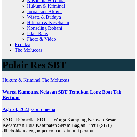
Nusantara & Dunia
Hukum & Kriminal
Jurnalisme Aktivis
Wisata & Budaya
Hiburan & Kesehatan
Konseling Rohani
Iklan Baris
Fhoto & Video
Redaksi
The Moluccas
Polair Res SBT
Hukum & Kriminal
The Moluccas
Warga Kampung Nelayan SBT Temukan Long Boat Tak
Bertuan
Agu 24, 2023
saburomedia
SABUROmedia, SBT — Warga Kampung Nelayan Sesar
Kecamatan Bula Kabupaten Seram Bagian Timur (SBT)
dihebohkan dengan penemuan satu unit perahu…