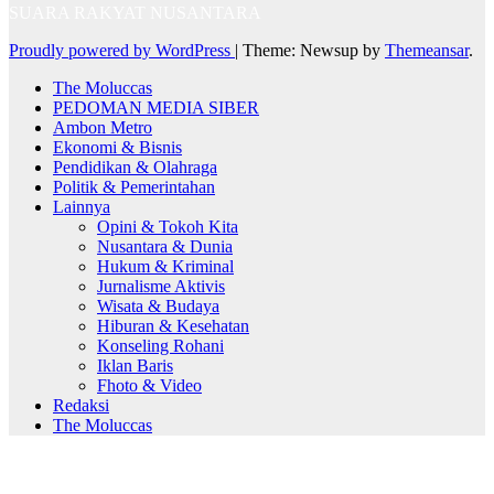
SUARA RAKYAT NUSANTARA
Proudly powered by WordPress
|
Theme: Newsup by
Themeansar
.
The Moluccas
PEDOMAN MEDIA SIBER
Ambon Metro
Ekonomi & Bisnis
Pendidikan & Olahraga
Politik & Pemerintahan
Lainnya
Opini & Tokoh Kita
Nusantara & Dunia
Hukum & Kriminal
Jurnalisme Aktivis
Wisata & Budaya
Hiburan & Kesehatan
Konseling Rohani
Iklan Baris
Fhoto & Video
Redaksi
The Moluccas