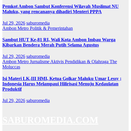
Pemkot Ambon Sambut Konferensi Wilayah Muslimat NU
Maluku, yang rencananya dihadiri Menteri PPPA
Jul 29, 2026
saburomedia
Ambon Metro
Politik & Pemerintahan
Sambut HUT Ke-81 RI, Wali Kota Ambon Imbau Warga
Kibarkan Bendera Merah Putih Selama Agustus
Jul 29, 2026
saburomedia
Ambon Metro
Jurnalisme Aktivis
Pendidikan & Olahraga
The
Moluccas
Isi Materi LK-III HMI, Ketua Golkar Maluku Umar Lessy ;
Indonesia Harus Melampaui Hilirisasi Menuju Kedaulatan
Produktif
Jul 29, 2026
saburomedia
SABUROMEDIA.COM