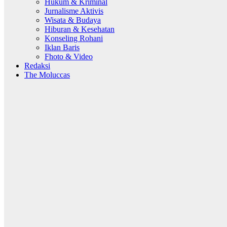
Hukum & Kriminal
Jurnalisme Aktivis
Wisata & Budaya
Hiburan & Kesehatan
Konseling Rohani
Iklan Baris
Fhoto & Video
Redaksi
The Moluccas