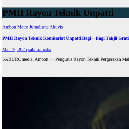
PMII Rayon Teknik Unpatti
Ambon Metro
Jurnalisme Aktivis
PMII Rayon Teknik Komisariat Unpatti Bagi – Bagi Takjil Grati
Mar 19, 2025
saburomedia
SABUROmedia, Ambon — Pengurus Rayon Teknik Pergerakan Mahasis