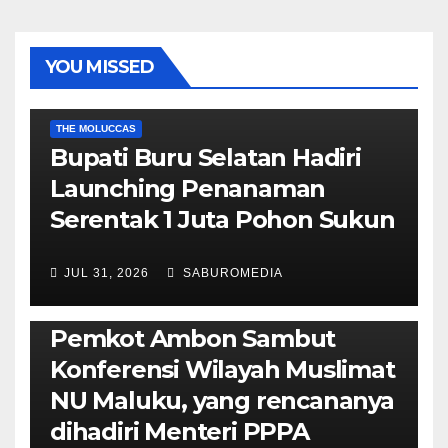
YOU MISSED
EKONOMI & BISNIS
POLITIK & PEMERINTAHAN
THE MOLUCCAS
Bupati Buru Selatan Hadiri
Launching Penanaman
Serentak 1 Juta Pohon Sukun
JUL 31, 2026
SABUROMEDIA
AMBON METRO
JURNALISME AKTIVIS
POLITIK & PEMERINTAHAN
Pemkot Ambon Sambut
Konferensi Wilayah Muslimat
NU Maluku, yang rencananya
dihadiri Menteri PPPA