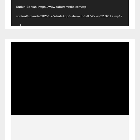
Unduh Berkas: https://www.saburomedia.com/wp-
content/uploads/2025/07/WhatsApp-Video-2025-07-22-at-22.32.17.mp4?
_=3
Pemutar
Video