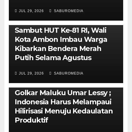
JUL 29, 2026
SABUROMEDIA
AMBON METRO
POLITIK & PEMERINTAHAN
Sambut HUT Ke-81 RI, Wali
Kota Ambon Imbau Warga
Kibarkan Bendera Merah
Putih Selama Agustus
AMBON METRO
JURNALISME AKTIVIS
JUL 29, 2026
SABUROMEDIA
PENDIDIKAN & OLAHRAGA
THE MOLUCCAS
Isi Materi LK-III HMI, Ketua
Golkar Maluku Umar Lessy ;
Indonesia Harus Melampaui
Hilirisasi Menuju Kedaulatan
Produktif