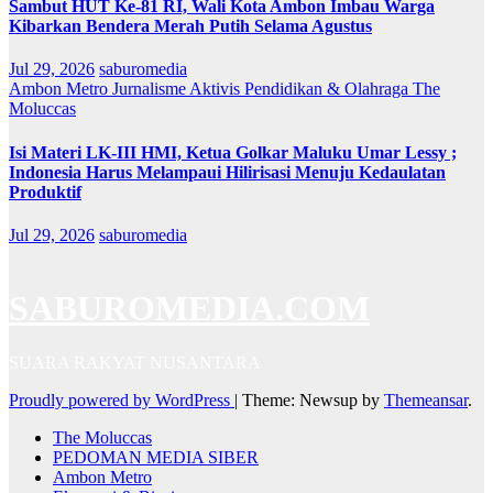
Sambut HUT Ke-81 RI, Wali Kota Ambon Imbau Warga
Kibarkan Bendera Merah Putih Selama Agustus
Jul 29, 2026
saburomedia
Ambon Metro
Jurnalisme Aktivis
Pendidikan & Olahraga
The
Moluccas
Isi Materi LK-III HMI, Ketua Golkar Maluku Umar Lessy ;
Indonesia Harus Melampaui Hilirisasi Menuju Kedaulatan
Produktif
Jul 29, 2026
saburomedia
SABUROMEDIA.COM
SUARA RAKYAT NUSANTARA
Proudly powered by WordPress
|
Theme: Newsup by
Themeansar
.
The Moluccas
PEDOMAN MEDIA SIBER
Ambon Metro