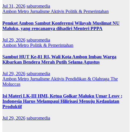
Jul 31, 2026
saburomedia
Ambon Metro
Jurnalisme Aktivis
Politik & Pemerintahan
Pemkot Ambon Sambut Konferensi Wilayah Muslimat NU
Maluku, yang rencananya dihadiri Menteri PPPA
Jul 29, 2026
saburomedia
Ambon Metro
Politik & Pemerintahan
Sambut HUT Ke-81 RI, Wali Kota Ambon Imbau Warga
Kibarkan Bendera Merah Putih Selama Agustus
Jul 29, 2026
saburomedia
Ambon Metro
Jurnalisme Aktivis
Pendidikan & Olahraga
The
Moluccas
Isi Materi LK-III HMI, Ketua Golkar Maluku Umar Lessy ;
Indonesia Harus Melampaui Hilirisasi Menuju Kedaulatan
Produktif
Jul 29, 2026
saburomedia