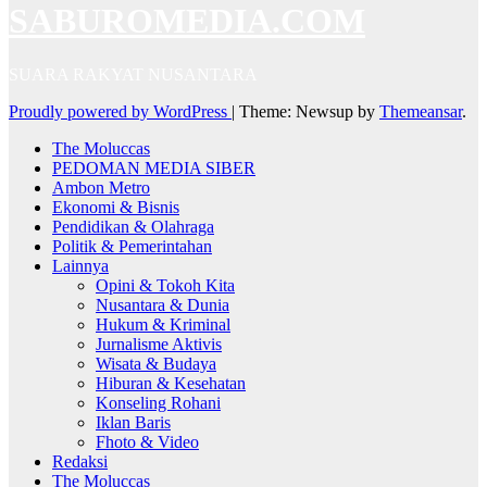
SABUROMEDIA.COM
SUARA RAKYAT NUSANTARA
Proudly powered by WordPress
|
Theme: Newsup by
Themeansar
.
The Moluccas
PEDOMAN MEDIA SIBER
Ambon Metro
Ekonomi & Bisnis
Pendidikan & Olahraga
Politik & Pemerintahan
Lainnya
Opini & Tokoh Kita
Nusantara & Dunia
Hukum & Kriminal
Jurnalisme Aktivis
Wisata & Budaya
Hiburan & Kesehatan
Konseling Rohani
Iklan Baris
Fhoto & Video
Redaksi
The Moluccas