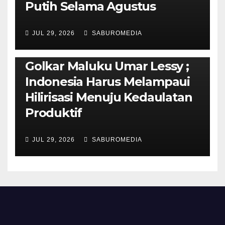
Putih Selama Agustus
AMBON METRO
JURNALISME AKTIVIS
JUL 29, 2026
SABUROMEDIA
PENDIDIKAN & OLAHRAGA
THE MOLUCCAS
Isi Materi LK-III HMI, Ketua
Golkar Maluku Umar Lessy ;
Indonesia Harus Melampaui
Hilirisasi Menuju Kedaulatan
Produktif
JUL 29, 2026
SABUROMEDIA