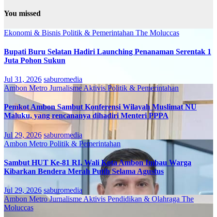
You missed
Ekonomi & Bisnis
Politik & Pemerintahan
The Moluccas
Bupati Buru Selatan Hadiri Launching Penanaman Serentak 1
Juta Pohon Sukun
Jul 31, 2026
saburomedia
Ambon Metro
Jurnalisme Aktivis
Politik & Pemerintahan
Pemkot Ambon Sambut Konferensi Wilayah Muslimat NU
Maluku, yang rencananya dihadiri Menteri PPPA
Jul 29, 2026
saburomedia
Ambon Metro
Politik & Pemerintahan
Sambut HUT Ke-81 RI, Wali Kota Ambon Imbau Warga
Kibarkan Bendera Merah Putih Selama Agustus
Jul 29, 2026
saburomedia
Ambon Metro
Jurnalisme Aktivis
Pendidikan & Olahraga
The
Moluccas