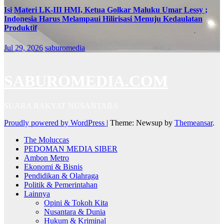
Isi Materi LK-III HMI, Ketua Golkar Maluku Umar Lessy ;
Indonesia Harus Melampaui Hilirisasi Menuju Kedaulatan
Produktif
Jul 29, 2026
saburomedia
SABUROMEDIA.COM
SUARA RAKYAT NUSANTARA
Proudly powered by WordPress
|
Theme: Newsup by
Themeansar
.
The Moluccas
PEDOMAN MEDIA SIBER
Ambon Metro
Ekonomi & Bisnis
Pendidikan & Olahraga
Politik & Pemerintahan
Lainnya
Opini & Tokoh Kita
Nusantara & Dunia
Hukum & Kriminal