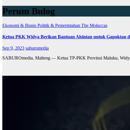
Perum Bulog
Ekonomi & Bisnis
Politik & Pemerintahan
The Moluccas
Ketua PKK Widya Berikan Bantuan Alsintan untuk Gapoktan da
Sep 9, 2023
saburomedia
SABUROmedia, Malteng — Ketua TP-PKK Provinsi Maluku, Widya Pr