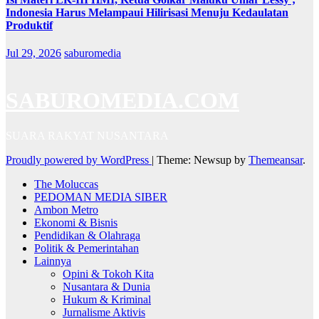
Indonesia Harus Melampaui Hilirisasi Menuju Kedaulatan
Produktif
Jul 29, 2026
saburomedia
SABUROMEDIA.COM
SUARA RAKYAT NUSANTARA
Proudly powered by WordPress
|
Theme: Newsup by
Themeansar
.
The Moluccas
PEDOMAN MEDIA SIBER
Ambon Metro
Ekonomi & Bisnis
Pendidikan & Olahraga
Politik & Pemerintahan
Lainnya
Opini & Tokoh Kita
Nusantara & Dunia
Hukum & Kriminal
Jurnalisme Aktivis