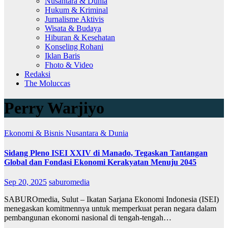
Nusantara & Dunia
Hukum & Kriminal
Jurnalisme Aktivis
Wisata & Budaya
Hiburan & Kesehatan
Konseling Rohani
Iklan Baris
Fhoto & Video
Redaksi
The Moluccas
Perry Warjiyo
Ekonomi & Bisnis
Nusantara & Dunia
Sidang Pleno ISEI XXIV di Manado, Tegaskan Tantangan
Global dan Fondasi Ekonomi Kerakyatan Menuju 2045
Sep 20, 2025
saburomedia
SABUROmedia, Sulut – Ikatan Sarjana Ekonomi Indonesia (ISEI)
menegaskan komitmennya untuk memperkuat peran negara dalam
pembangunan ekonomi nasional di tengah-tengah…