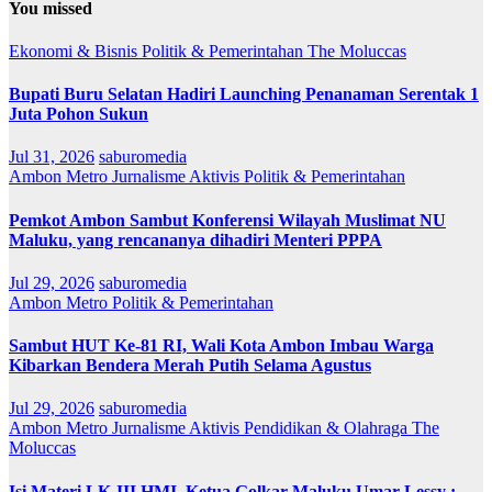
You missed
Ekonomi & Bisnis
Politik & Pemerintahan
The Moluccas
Bupati Buru Selatan Hadiri Launching Penanaman Serentak 1
Juta Pohon Sukun
Jul 31, 2026
saburomedia
Ambon Metro
Jurnalisme Aktivis
Politik & Pemerintahan
Pemkot Ambon Sambut Konferensi Wilayah Muslimat NU
Maluku, yang rencananya dihadiri Menteri PPPA
Jul 29, 2026
saburomedia
Ambon Metro
Politik & Pemerintahan
Sambut HUT Ke-81 RI, Wali Kota Ambon Imbau Warga
Kibarkan Bendera Merah Putih Selama Agustus
Jul 29, 2026
saburomedia
Ambon Metro
Jurnalisme Aktivis
Pendidikan & Olahraga
The
Moluccas
Isi Materi LK-III HMI, Ketua Golkar Maluku Umar Lessy ;