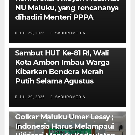
NU Maluku, yang rencananya
dihadiri Menteri PPPA
JUL 29, 2026
SABUROMEDIA
AMBON METRO
POLITIK & PEMERINTAHAN
Sambut HUT Ke-81 RI, Wali
Kota Ambon Imbau Warga
Kibarkan Bendera Merah
Putih Selama Agustus
AMBON METRO
JURNALISME AKTIVIS
JUL 29, 2026
SABUROMEDIA
PENDIDIKAN & OLAHRAGA
THE MOLUCCAS
Isi Materi LK-III HMI, Ketua
Golkar Maluku Umar Lessy ;
Indonesia Harus Melampaui