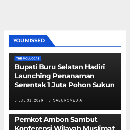
YOU MISSED
EKONOMI & BISNIS
POLITIK & PEMERINTAHAN
THE MOLUCCAS
Bupati Buru Selatan Hadiri
Launching Penanaman
Serentak 1 Juta Pohon Sukun
JUL 31, 2026
SABUROMEDIA
AMBON METRO
JURNALISME AKTIVIS
POLITIK & PEMERINTAHAN
Pemkot Ambon Sambut
Konferensi Wilayah Muslimat