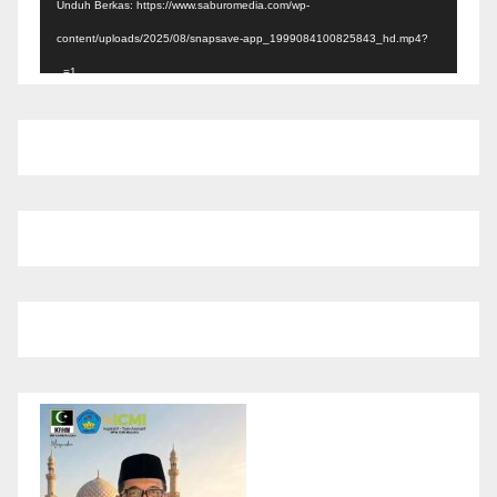
Unduh Berkas: https://www.saburomedia.com/wp-
content/uploads/2025/08/snapsave-app_1999084100825843_hd.mp4?
_=1