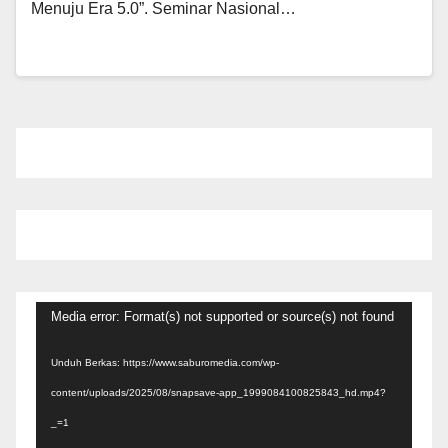
Menuju Era 5.0”. Seminar Nasional…
Pemutar
Media error: Format(s) not supported or source(s) not found
Video
Unduh Berkas: https://www.saburomedia.com/wp-
content/uploads/2025/08/snapsave-app_1999084100825843_hd.mp4?
_=1