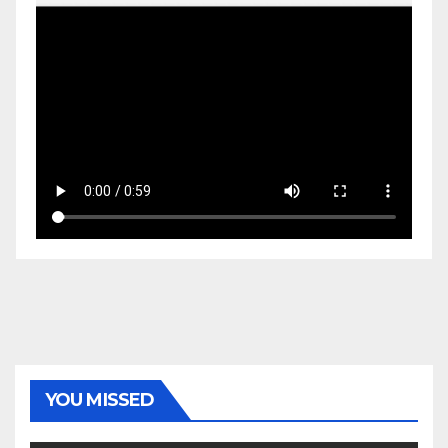
YOU MISSED
EKONOMI & BISNIS
POLITIK & PEMERINTAHAN