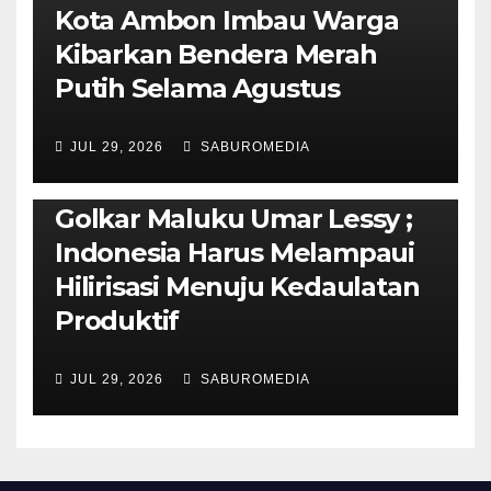
Kota Ambon Imbau Warga
Kibarkan Bendera Merah
Putih Selama Agustus
AMBON METRO
JURNALISME AKTIVIS
JUL 29, 2026
SABUROMEDIA
PENDIDIKAN & OLAHRAGA
THE MOLUCCAS
Isi Materi LK-III HMI, Ketua
Golkar Maluku Umar Lessy ;
Indonesia Harus Melampaui
Hilirisasi Menuju Kedaulatan
Produktif
JUL 29, 2026
SABUROMEDIA