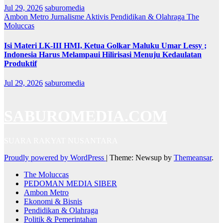
Jul 29, 2026
saburomedia
Ambon Metro
Jurnalisme Aktivis
Pendidikan & Olahraga
The
Moluccas
Isi Materi LK-III HMI, Ketua Golkar Maluku Umar Lessy ;
Indonesia Harus Melampaui Hilirisasi Menuju Kedaulatan
Produktif
Jul 29, 2026
saburomedia
SABUROMEDIA.COM
SUARA RAKYAT NUSANTARA
Proudly powered by WordPress
|
Theme: Newsup by
Themeansar
.
The Moluccas
PEDOMAN MEDIA SIBER
Ambon Metro
Ekonomi & Bisnis
Pendidikan & Olahraga
Politik & Pemerintahan