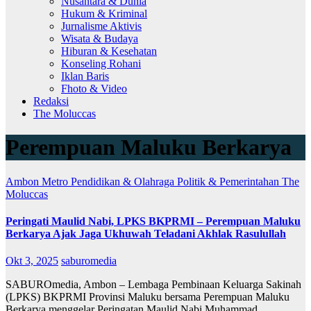
Nusantara & Dunia
Hukum & Kriminal
Jurnalisme Aktivis
Wisata & Budaya
Hiburan & Kesehatan
Konseling Rohani
Iklan Baris
Fhoto & Video
Redaksi
The Moluccas
Perempuan Maluku Berkarya
Ambon Metro
Pendidikan & Olahraga
Politik & Pemerintahan
The
Moluccas
Peringati Maulid Nabi, LPKS BKPRMI – Perempuan Maluku
Berkarya Ajak Jaga Ukhuwah Teladani Akhlak Rasulullah
Okt 3, 2025
saburomedia
SABUROmedia, Ambon – Lembaga Pembinaan Keluarga Sakinah
(LPKS) BKPRMI Provinsi Maluku bersama Perempuan Maluku
Berkarya menggelar Peringatan Maulid Nabi Muhammad…