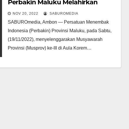
Perbakin Maluku Melahirkan
Pengurus Baru Yang Mampu
NOV 20, 2022
SABUROMEDIA
Ciptakan Kualitas & Kuantitas
SABUROmedia, Ambon — Persatuan Menembak
Atlet
Indonesia (Perbakin) Provinsi Maluku, pada Sabtu,
(19/11/2022), menyelenggarakan Musyawarah
Provinsi (Musprov) ke-III di Aula Korem…