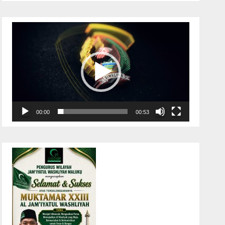
Pemutar
Video
00:00
00:53