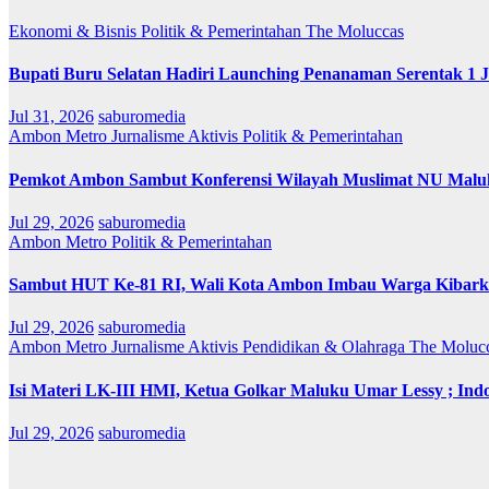
Ekonomi & Bisnis
Politik & Pemerintahan
The Moluccas
Bupati Buru Selatan Hadiri Launching Penanaman Serentak 1 
Jul 31, 2026
saburomedia
Ambon Metro
Jurnalisme Aktivis
Politik & Pemerintahan
Pemkot Ambon Sambut Konferensi Wilayah Muslimat NU Maluk
Jul 29, 2026
saburomedia
Ambon Metro
Politik & Pemerintahan
Sambut HUT Ke-81 RI, Wali Kota Ambon Imbau Warga Kibarka
Jul 29, 2026
saburomedia
Ambon Metro
Jurnalisme Aktivis
Pendidikan & Olahraga
The Moluc
Isi Materi LK-III HMI, Ketua Golkar Maluku Umar Lessy ; Indo
Jul 29, 2026
saburomedia