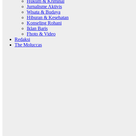
Hukum & Kriminal
Jurnalisme Aktivis
Wisata & Budaya
Hiburan & Kesehatan
Konseling Rohani
Iklan Baris
Fhoto & Video
Redaksi
The Moluccas