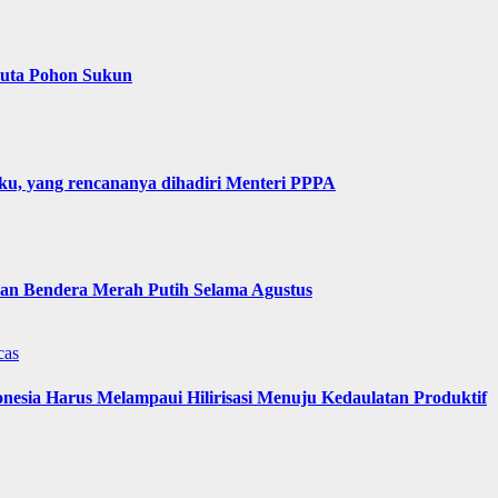
Juta Pohon Sukun
u, yang rencananya dihadiri Menteri PPPA
n Bendera Merah Putih Selama Agustus
cas
nesia Harus Melampaui Hilirisasi Menuju Kedaulatan Produktif