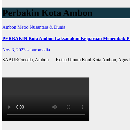
Perbakin Kota Ambon
Ambon Metro
Nusantara & Dunia
PERBAKIN Kota Ambon Laksanakan Kejuaraan Menembak P
Nov 3, 2023
saburomedia
SABUROmedia, Ambon — Ketua Umum Koni Kota Ambon, Agus Rir