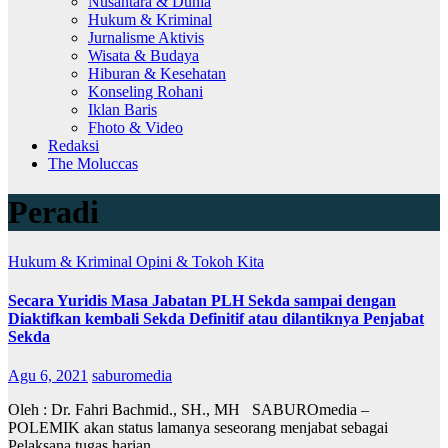
Nusantara & Dunia
Hukum & Kriminal
Jurnalisme Aktivis
Wisata & Budaya
Hiburan & Kesehatan
Konseling Rohani
Iklan Baris
Fhoto & Video
Redaksi
The Moluccas
Peradi
Hukum & Kriminal
Opini & Tokoh Kita
Secara Yuridis Masa Jabatan PLH Sekda sampai dengan
Diaktifkan kembali Sekda Definitif atau dilantiknya Penjabat
Sekda
Agu 6, 2021
saburomedia
Oleh : Dr. Fahri Bachmid., SH., MH SABUROmedia –
POLEMIK akan status lamanya seseorang menjabat sebagai
Pelaksana tugas harian…