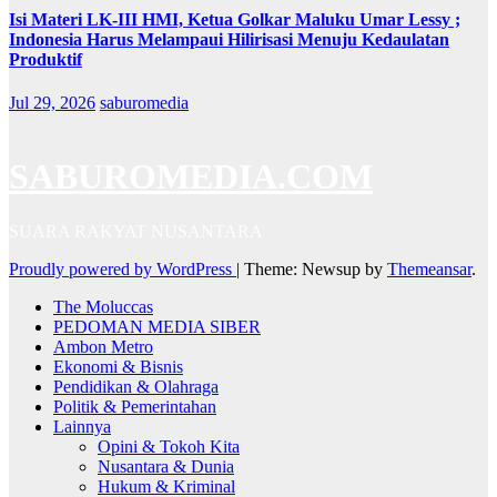
Isi Materi LK-III HMI, Ketua Golkar Maluku Umar Lessy ;
Indonesia Harus Melampaui Hilirisasi Menuju Kedaulatan
Produktif
Jul 29, 2026
saburomedia
SABUROMEDIA.COM
SUARA RAKYAT NUSANTARA
Proudly powered by WordPress
|
Theme: Newsup by
Themeansar
.
The Moluccas
PEDOMAN MEDIA SIBER
Ambon Metro
Ekonomi & Bisnis
Pendidikan & Olahraga
Politik & Pemerintahan
Lainnya
Opini & Tokoh Kita
Nusantara & Dunia
Hukum & Kriminal