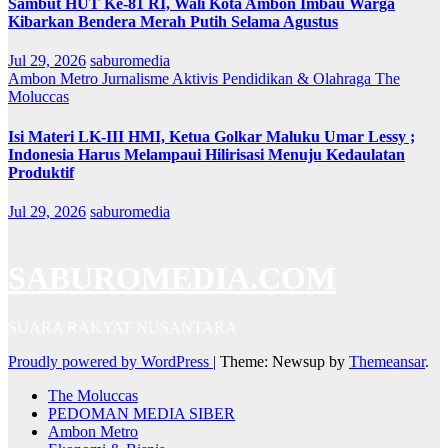
Sambut HUT Ke-81 RI, Wali Kota Ambon Imbau Warga
Kibarkan Bendera Merah Putih Selama Agustus
Jul 29, 2026
saburomedia
Ambon Metro
Jurnalisme Aktivis
Pendidikan & Olahraga
The
Moluccas
Isi Materi LK-III HMI, Ketua Golkar Maluku Umar Lessy ;
Indonesia Harus Melampaui Hilirisasi Menuju Kedaulatan
Produktif
Jul 29, 2026
saburomedia
SABUROMEDIA.COM
SUARA RAKYAT NUSANTARA
Proudly powered by WordPress
|
Theme: Newsup by
Themeansar
.
The Moluccas
PEDOMAN MEDIA SIBER
Ambon Metro