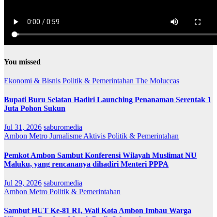
You missed
Ekonomi & Bisnis
Politik & Pemerintahan
The Moluccas
Bupati Buru Selatan Hadiri Launching Penanaman Serentak 1
Juta Pohon Sukun
Jul 31, 2026
saburomedia
Ambon Metro
Jurnalisme Aktivis
Politik & Pemerintahan
Pemkot Ambon Sambut Konferensi Wilayah Muslimat NU
Maluku, yang rencananya dihadiri Menteri PPPA
Jul 29, 2026
saburomedia
Ambon Metro
Politik & Pemerintahan
Sambut HUT Ke-81 RI, Wali Kota Ambon Imbau Warga