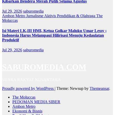
Kibarkan Bendera Merah Putih Selama Agustus
Jul 29, 2026
saburomedia
Ambon Metro
Jurnalisme Aktivis
Pendidikan & Olahraga
The
Moluccas
Isi Materi LK-III HMI, Ketua Golkar Maluku Umar Lessy ;
Indonesia Harus Melampaui Hilirisasi Menuju Kedaulatan
Produktif
Jul 29, 2026
saburomedia
SABUROMEDIA.COM
SUARA RAKYAT NUSANTARA
Proudly powered by WordPress
|
Theme: Newsup by
Themeansar
.
The Moluccas
PEDOMAN MEDIA SIBER
Ambon Metro
Ekonomi & Bisnis