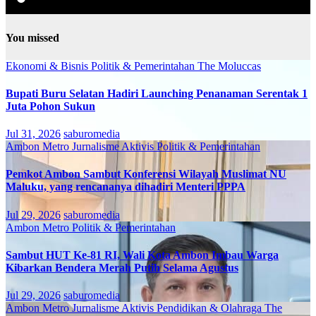
You missed
Ekonomi & Bisnis
Politik & Pemerintahan
The Moluccas
Bupati Buru Selatan Hadiri Launching Penanaman Serentak 1
Juta Pohon Sukun
Jul 31, 2026
saburomedia
Ambon Metro
Jurnalisme Aktivis
Politik & Pemerintahan
Pemkot Ambon Sambut Konferensi Wilayah Muslimat NU
Maluku, yang rencananya dihadiri Menteri PPPA
Jul 29, 2026
saburomedia
Ambon Metro
Politik & Pemerintahan
Sambut HUT Ke-81 RI, Wali Kota Ambon Imbau Warga
Kibarkan Bendera Merah Putih Selama Agustus
Jul 29, 2026
saburomedia
Ambon Metro
Jurnalisme Aktivis
Pendidikan & Olahraga
The