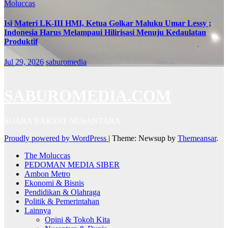
Moluccas
Isi Materi LK-III HMI, Ketua Golkar Maluku Umar Lessy ;
Indonesia Harus Melampaui Hilirisasi Menuju Kedaulatan
Produktif
Jul 29, 2026
saburomedia
SABUROMEDIA.COM
SUARA RAKYAT NUSANTARA
Proudly powered by WordPress
|
Theme: Newsup by
Themeansar
.
The Moluccas
PEDOMAN MEDIA SIBER
Ambon Metro
Ekonomi & Bisnis
Pendidikan & Olahraga
Politik & Pemerintahan
Lainnya
Opini & Tokoh Kita