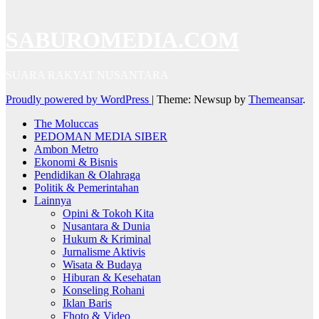
SABUROMEDIA.COM
SUARA RAKYAT NUSANTARA
Proudly powered by WordPress
|
Theme: Newsup by
Themeansar
.
The Moluccas
PEDOMAN MEDIA SIBER
Ambon Metro
Ekonomi & Bisnis
Pendidikan & Olahraga
Politik & Pemerintahan
Lainnya
Opini & Tokoh Kita
Nusantara & Dunia
Hukum & Kriminal
Jurnalisme Aktivis
Wisata & Budaya
Hiburan & Kesehatan
Konseling Rohani
Iklan Baris
Fhoto & Video