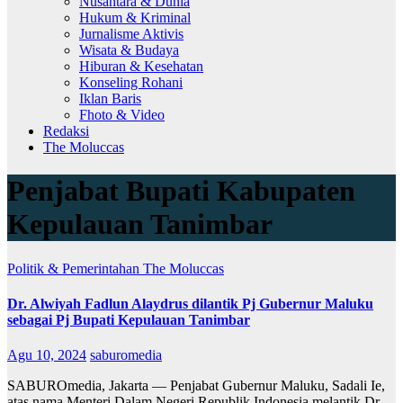
Nusantara & Dunia
Hukum & Kriminal
Jurnalisme Aktivis
Wisata & Budaya
Hiburan & Kesehatan
Konseling Rohani
Iklan Baris
Fhoto & Video
Redaksi
The Moluccas
Penjabat Bupati Kabupaten
Kepulauan Tanimbar
Politik & Pemerintahan
The Moluccas
Dr. Alwiyah Fadlun Alaydrus dilantik Pj Gubernur Maluku
sebagai Pj Bupati Kepulauan Tanimbar
Agu 10, 2024
saburomedia
SABUROmedia, Jakarta — Penjabat Gubernur Maluku, Sadali Ie,
atas nama Menteri Dalam Negeri Republik Indonesia melantik Dr.