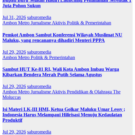
Bupati Buru Selatan Hadiri Launching Penanaman Serentak 1
Juta Pohon Sukun
Jul 31, 2026
saburomedia
Ambon Metro
Jurnalisme Aktivis
Politik & Pemerintahan
Pemkot Ambon Sambut Konferensi Wilayah Muslimat NU
Maluku, yang rencananya dihadiri Menteri PPPA
Jul 29, 2026
saburomedia
Ambon Metro
Politik & Pemerintahan
Sambut HUT Ke-81 RI, Wali Kota Ambon Imbau Warga
Kibarkan Bendera Merah Putih Selama Agustus
Jul 29, 2026
saburomedia
Ambon Metro
Jurnalisme Aktivis
Pendidikan & Olahraga
The
Moluccas
Isi Materi LK-III HMI, Ketua Golkar Maluku Umar Lessy ;
Indonesia Harus Melampaui Hilirisasi Menuju Kedaulatan
Produktif
Jul 29, 2026
saburomedia