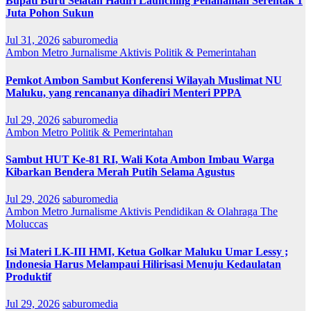
Bupati Buru Selatan Hadiri Launching Penanaman Serentak 1
Juta Pohon Sukun
Jul 31, 2026
saburomedia
Ambon Metro
Jurnalisme Aktivis
Politik & Pemerintahan
Pemkot Ambon Sambut Konferensi Wilayah Muslimat NU
Maluku, yang rencananya dihadiri Menteri PPPA
Jul 29, 2026
saburomedia
Ambon Metro
Politik & Pemerintahan
Sambut HUT Ke-81 RI, Wali Kota Ambon Imbau Warga
Kibarkan Bendera Merah Putih Selama Agustus
Jul 29, 2026
saburomedia
Ambon Metro
Jurnalisme Aktivis
Pendidikan & Olahraga
The
Moluccas
Isi Materi LK-III HMI, Ketua Golkar Maluku Umar Lessy ;
Indonesia Harus Melampaui Hilirisasi Menuju Kedaulatan
Produktif
Jul 29, 2026
saburomedia