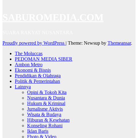
SABUROMEDIA.COM
SUARA RAKYAT NUSANTARA
Proudly powered by WordPress
|
Theme: Newsup by
Themeansar
.
The Moluccas
PEDOMAN MEDIA SIBER
Ambon Metro
Ekonomi & Bisnis
Pendidikan & Olahraga
Politik & Pemerintahan
Lainnya
Opini & Tokoh Kita
Nusantara & Dunia
Hukum & Kriminal
Jurnalisme Aktivis
Wisata & Budaya
Hiburan & Kesehatan
Konseling Rohani
Iklan Baris
Fhoto & Video