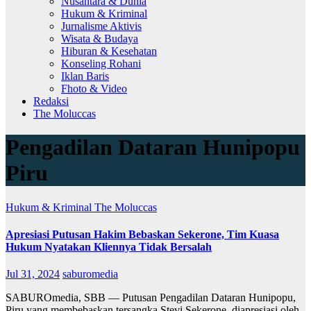
Nusantara & Dunia
Hukum & Kriminal
Jurnalisme Aktivis
Wisata & Budaya
Hiburan & Kesehatan
Konseling Rohani
Iklan Baris
Fhoto & Video
Redaksi
The Moluccas
Pengadilan Dataran Hunipopu
Piru
Hukum & Kriminal
The Moluccas
Apresiasi Putusan Hakim Bebaskan Sekerone, Tim Kuasa
Hukum Nyatakan Kliennya Tidak Bersalah
Jul 31, 2024
saburomedia
SABUROmedia, SBB — Putusan Pengadilan Dataran Hunipopu,
Piru yang membebaskan tersangka Stevi Sekerone, diapresiasi oleh