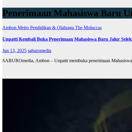
Penerimaan Mahasiswa Baru Un
Ambon Metro
Pendidikan & Olahraga
The Moluccas
Unpatti Kembali Buka Penerimaan Mahasiswa Baru Jalur Sele
Jun 13, 2025
saburomedia
SABUROmedia, Ambon – Unpatti membuka penerimaan Mahasiswa baru