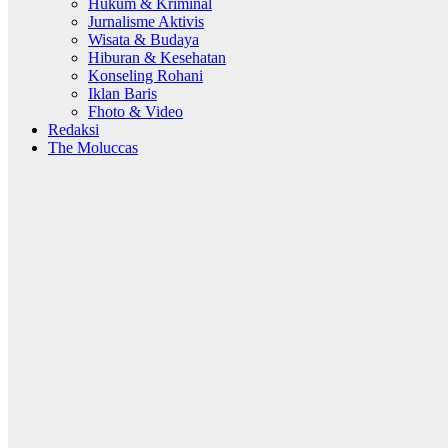
Hukum & Kriminal
Jurnalisme Aktivis
Wisata & Budaya
Hiburan & Kesehatan
Konseling Rohani
Iklan Baris
Fhoto & Video
Redaksi
The Moluccas