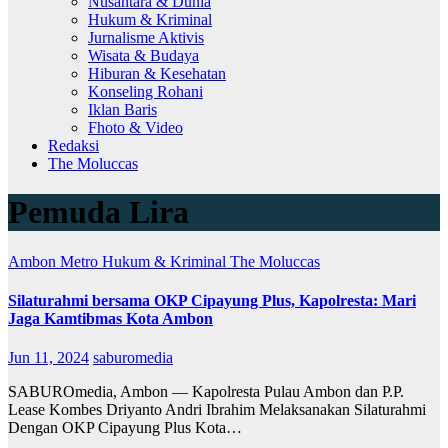
Nusantara & Dunia
Hukum & Kriminal
Jurnalisme Aktivis
Wisata & Budaya
Hiburan & Kesehatan
Konseling Rohani
Iklan Baris
Fhoto & Video
Redaksi
The Moluccas
Pemuda Lira
Ambon Metro
Hukum & Kriminal
The Moluccas
Silaturahmi bersama OKP Cipayung Plus, Kapolresta: Mari
Jaga Kamtibmas Kota Ambon
Jun 11, 2024
saburomedia
SABUROmedia, Ambon — Kapolresta Pulau Ambon dan P.P.
Lease Kombes Driyanto Andri Ibrahim Melaksanakan Silaturahmi
Dengan OKP Cipayung Plus Kota…