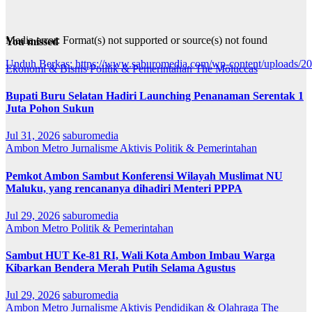
Media error: Format(s) not supported or source(s) not found
You missed
Unduh Berkas: https://www.saburomedia.com/wp-content/uploads/
Ekonomi & Bisnis
Politik & Pemerintahan
The Moluccas
Bupati Buru Selatan Hadiri Launching Penanaman Serentak 1
00:00
Juta Pohon Sukun
Jul 31, 2026
saburomedia
Ambon Metro
Jurnalisme Aktivis
Politik & Pemerintahan
Pemkot Ambon Sambut Konferensi Wilayah Muslimat NU
Maluku, yang rencananya dihadiri Menteri PPPA
Jul 29, 2026
saburomedia
Ambon Metro
Politik & Pemerintahan
Sambut HUT Ke-81 RI, Wali Kota Ambon Imbau Warga
Kibarkan Bendera Merah Putih Selama Agustus
Jul 29, 2026
saburomedia
Ambon Metro
Jurnalisme Aktivis
Pendidikan & Olahraga
The