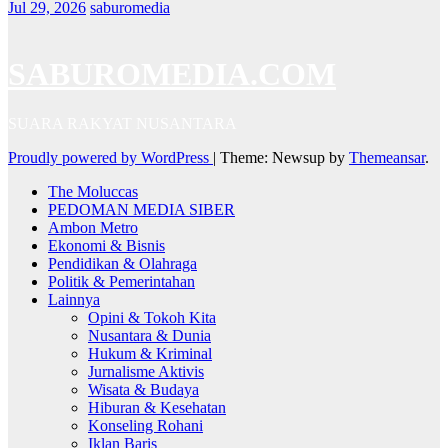
Jul 29, 2026
saburomedia
SABUROMEDIA.COM
SUARA RAKYAT NUSANTARA
Proudly powered by WordPress
|
Theme: Newsup by
Themeansar
.
The Moluccas
PEDOMAN MEDIA SIBER
Ambon Metro
Ekonomi & Bisnis
Pendidikan & Olahraga
Politik & Pemerintahan
Lainnya
Opini & Tokoh Kita
Nusantara & Dunia
Hukum & Kriminal
Jurnalisme Aktivis
Wisata & Budaya
Hiburan & Kesehatan
Konseling Rohani
Iklan Baris