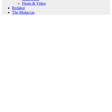
Fhoto & Video
Redaksi
The Moluccas