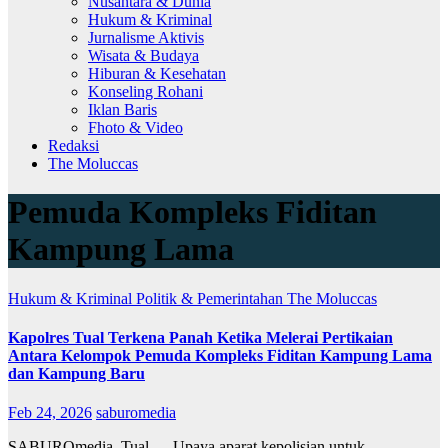
Nusantara & Dunia
Hukum & Kriminal
Jurnalisme Aktivis
Wisata & Budaya
Hiburan & Kesehatan
Konseling Rohani
Iklan Baris
Fhoto & Video
Redaksi
The Moluccas
Pemuda Kompleks Fiditan
Kampung Lama
Hukum & Kriminal
Politik & Pemerintahan
The Moluccas
Kapolres Tual Terkena Panah Ketika Melerai Pertikaian
Antara Kelompok Pemuda Kompleks Fiditan Kampung Lama
dan Kampung Baru
Feb 24, 2026
saburomedia
SABUROmedia, Tual — Upaya aparat kepolisian untuk