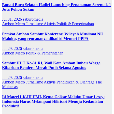
Bupati Buru Selatan Hadiri Launching Penanaman Serentak 1
Juta Pohon Sukun
Jul 31, 2026
saburomedia
Ambon Metro
Jurnalisme Aktivis
Politik & Pemerintahan
Pemkot Ambon Sambut Konferensi Wilayah Muslimat NU
Maluku, yang rencananya dihadiri Menteri PPPA
Jul 29, 2026
saburomedia
Ambon Metro
Politik & Pemerintahan
Sambut HUT Ke-81 RI, Wali Kota Ambon Imbau Warga
Kibarkan Bendera Merah Putih Selama Agustus
Jul 29, 2026
saburomedia
Ambon Metro
Jurnalisme Aktivis
Pendidikan & Olahraga
The
Moluccas
Isi Materi LK-III HMI, Ketua Golkar Maluku Umar Lessy ;
Indonesia Harus Melampaui Hilirisasi Menuju Kedaulatan
Produktif