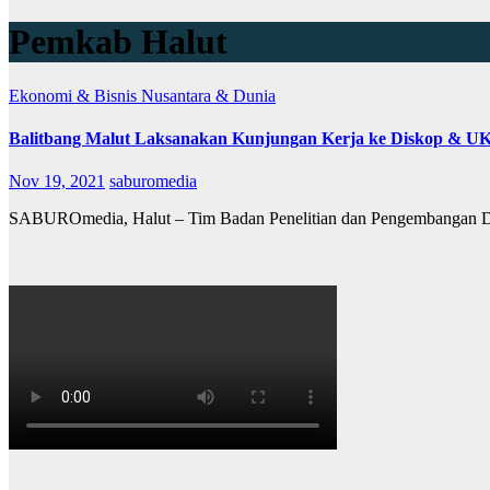
Pemkab Halut
Ekonomi & Bisnis
Nusantara & Dunia
Balitbang Malut Laksanakan Kunjungan Kerja ke Diskop & U
Nov 19, 2021
saburomedia
SABUROmedia, Halut – Tim Badan Penelitian dan Pengembangan Dae