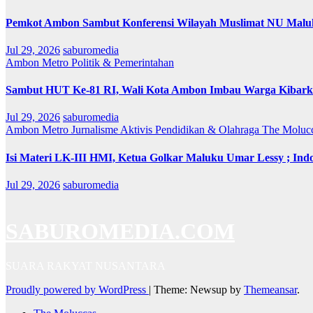
Pemkot Ambon Sambut Konferensi Wilayah Muslimat NU Maluk
Jul 29, 2026
saburomedia
Ambon Metro
Politik & Pemerintahan
Sambut HUT Ke-81 RI, Wali Kota Ambon Imbau Warga Kibarka
Jul 29, 2026
saburomedia
Ambon Metro
Jurnalisme Aktivis
Pendidikan & Olahraga
The Moluc
Isi Materi LK-III HMI, Ketua Golkar Maluku Umar Lessy ; Indo
Jul 29, 2026
saburomedia
SABUROMEDIA.COM
SUARA RAKYAT NUSANTARA
Proudly powered by WordPress
|
Theme: Newsup by
Themeansar
.