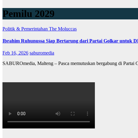
Pemilu 2029
Politik & Pemerintahan
The Moluccas
Ibrahim Ruhunussa Siap Bertarung dari Partai Golkar untuk 
Feb 16, 2026
saburomedia
SABUROmedia, Malteng – Pasca memutuskan bergabung di Partai Gol