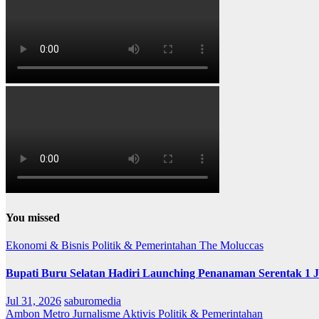
You missed
Ekonomi & Bisnis
Politik & Pemerintahan
The Moluccas
Bupati Buru Selatan Hadiri Launching Penanaman Serentak 1 
Jul 31, 2026
saburomedia
Ambon Metro
Jurnalisme Aktivis
Politik & Pemerintahan