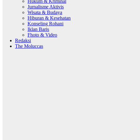
Hukum & Kriminal
Jurnalisme Aktivis
Wisata & Budaya
Hiburan & Kesehatan
Konseling Rohani
Iklan Baris
Fhoto & Video
Redaksi
The Moluccas