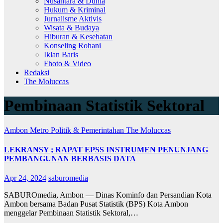
Nusantara & Dunia
Hukum & Kriminal
Jurnalisme Aktivis
Wisata & Budaya
Hiburan & Kesehatan
Konseling Rohani
Iklan Baris
Fhoto & Video
Redaksi
The Moluccas
Pembinaan Statistik Sektoral
Ambon Metro
Politik & Pemerintahan
The Moluccas
LEKRANSY ; RAPAT EPSS INSTRUMEN PENUNJANG
PEMBANGUNAN BERBASIS DATA
Apr 24, 2024
saburomedia
SABUROmedia, Ambon — Dinas Kominfo dan Persandian Kota
Ambon bersama Badan Pusat Statistik (BPS) Kota Ambon
menggelar Pembinaan Statistik Sektoral,…