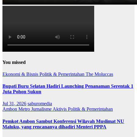
You missed
Ekonomi & Bisnis
Politik & Pemerintahan
The Moluccas
Bupati Buru Selatan Hadiri Launching Penanaman Serentak 1
Juta Pohon Sukun
Jul 31, 2026
saburomedia
Ambon Metro
Jurnalisme Aktivis
Politik & Pemerintahan
Pemkot Ambon Sambut Konferensi Wilayah Muslimat NU
Maluku, yang rencananya dihadiri Menteri PPPA