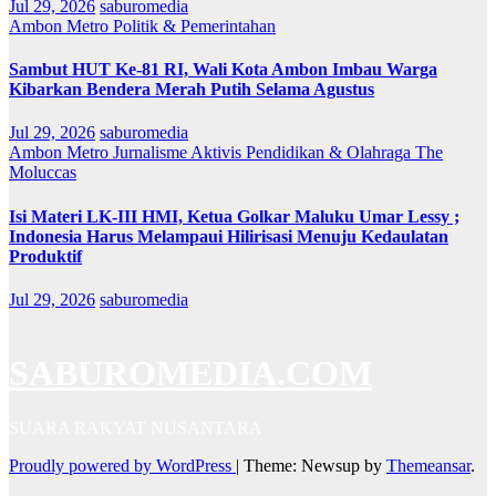
Jul 29, 2026
saburomedia
Ambon Metro
Politik & Pemerintahan
Sambut HUT Ke-81 RI, Wali Kota Ambon Imbau Warga
Kibarkan Bendera Merah Putih Selama Agustus
Jul 29, 2026
saburomedia
Ambon Metro
Jurnalisme Aktivis
Pendidikan & Olahraga
The
Moluccas
Isi Materi LK-III HMI, Ketua Golkar Maluku Umar Lessy ;
Indonesia Harus Melampaui Hilirisasi Menuju Kedaulatan
Produktif
Jul 29, 2026
saburomedia
SABUROMEDIA.COM
SUARA RAKYAT NUSANTARA
Proudly powered by WordPress
|
Theme: Newsup by
Themeansar
.