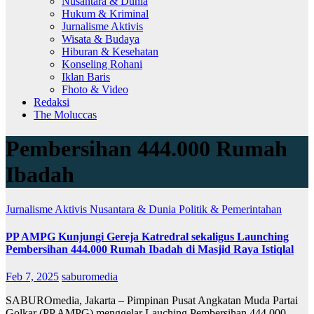
Nusantara & Dunia
Hukum & Kriminal
Jurnalisme Aktivis
Wisata & Budaya
Hiburan & Kesehatan
Konseling Rohani
Iklan Baris
Fhoto & Video
Redaksi
The Moluccas
Pembersihan 444.000 Rumah
Ibadah
Jurnalisme Aktivis
Nusantara & Dunia
Politik & Pemerintahan
PP AMPG Kunjungi Gereja Katredral sekaligus Launching
Pembersihan 444.000 Rumah Ibadah di Masjid Raya Istiqlal
Feb 7, 2025
saburomedia
SABUROmedia, Jakarta – Pimpinan Pusat Angkatan Muda Partai
Golkar (PP AMPG) menggelar Lauching Pembersihan 444.000