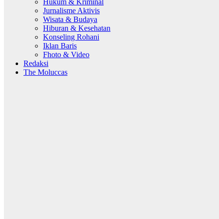
Hukum & Kriminal
Jurnalisme Aktivis
Wisata & Budaya
Hiburan & Kesehatan
Konseling Rohani
Iklan Baris
Fhoto & Video
Redaksi
The Moluccas