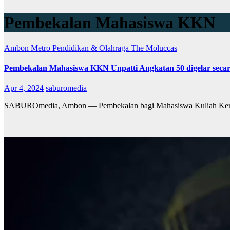
Pembekalan Mahasiswa KKN
Ambon Metro
Pendidikan & Olahraga
The Moluccas
Pembekalan Mahasiswa KKN Unpatti Angkatan 50 digelar seca
Apr 4, 2024
saburomedia
SABUROmedia, Ambon — Pembekalan bagi Mahasiswa Kuliah Kerja