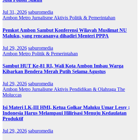
Jul 31, 2026
saburomedia
Ambon Metro
Jurnalisme Aktivis
Politik & Pemerintahan
Pemkot Ambon Sambut Konferensi Wilayah Muslimat NU
Maluku, yang rencananya dihadiri Menteri PPPA
Jul 29, 2026
saburomedia
Ambon Metro
Politik & Pemerintahan
Sambut HUT Ke-81 RI, Wali Kota Ambon Imbau Warga
Kibarkan Bendera Merah Putih Selama Agustus
Jul 29, 2026
saburomedia
Ambon Metro
Jurnalisme Aktivis
Pendidikan & Olahraga
The
Moluccas
Isi Materi LK-III HMI, Ketua Golkar Maluku Umar Lessy ;
Indonesia Harus Melampaui Hilirisasi Menuju Kedaulatan
Produktif
Jul 29, 2026
saburomedia