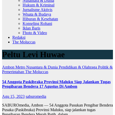
Nusantara & Dunia
Hukum & Kriminal
Jurnalisme Aktivis
Wisata & Budaya
Hiburan & Kesehatan
Konseling Rohani
Iklan Baris
Fhoto & Video
Redaksi
The Moluccas
Peltu Levi Huwae
Ambon Metro
Nusantara & Dunia
Pendidikan & Olahraga
Politik &
Pemerintahan
The Moluccas
54 Anggota Paskibraka Provinsi Maluku Siap Jalankan Tugas
Pengibaran Bendera 17 Agustus Di Ambon
Agu 15, 2023
saburomedia
SABUROmedia, Ambon — 54 Anggota Pasukan Pengibar Bendera
Pusaka (Paskibraka) Provinsi Maluku, siap jalankan tugas
Pengibaran Bendera Merah Putih, dalam…