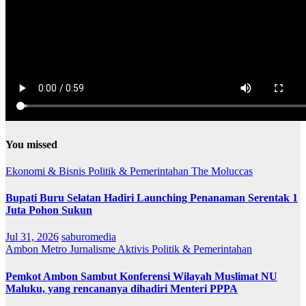
You missed
Ekonomi & Bisnis
Politik & Pemerintahan
The Moluccas
Bupati Buru Selatan Hadiri Launching Penanaman Serentak 1
Juta Pohon Sukun
Jul 31, 2026
saburomedia
Ambon Metro
Jurnalisme Aktivis
Politik & Pemerintahan
Pemkot Ambon Sambut Konferensi Wilayah Muslimat NU
Maluku, yang rencananya dihadiri Menteri PPPA