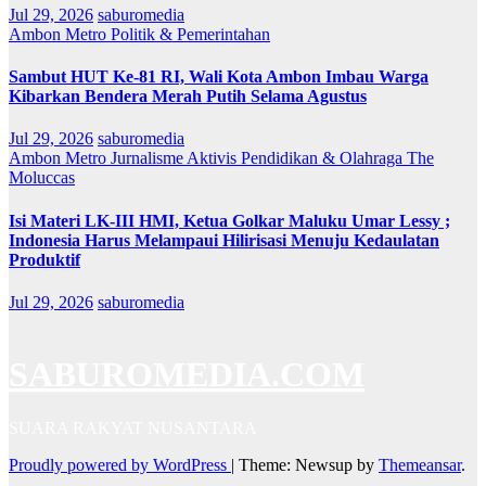
Jul 29, 2026
saburomedia
Ambon Metro
Politik & Pemerintahan
Sambut HUT Ke-81 RI, Wali Kota Ambon Imbau Warga
Kibarkan Bendera Merah Putih Selama Agustus
Jul 29, 2026
saburomedia
Ambon Metro
Jurnalisme Aktivis
Pendidikan & Olahraga
The
Moluccas
Isi Materi LK-III HMI, Ketua Golkar Maluku Umar Lessy ;
Indonesia Harus Melampaui Hilirisasi Menuju Kedaulatan
Produktif
Jul 29, 2026
saburomedia
SABUROMEDIA.COM
SUARA RAKYAT NUSANTARA
Proudly powered by WordPress
|
Theme: Newsup by
Themeansar
.