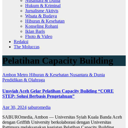
Nusantara & Dunia
Hukum & Kriminal
Jurnalisme Aktivis
Wisata & Budaya
Hiburan & Kesehatan
Konseling Rohani
Iklan Baris
Fhoto & Video
Redaksi
The Moluccas
Pelatihan Capacity Building
Ambon Metro
Hiburan & Kesehatan
Nusantara & Dunia
Pendidikan & Olahraga
Unsyiah Aceh Gelar Pelatihan Capacity Building “CORE
STEP: Solusi Berbasis Pengetahuan”
Apr 30, 2024
saburomedia
SABUROmedia, Ambon — Universitas Syiah Kuala Banda Aceh
dengan Griffith University berkolaborasi dengan Universitas
Pattimura melaksanakan kegiatan Pelatihan Capacity Building…