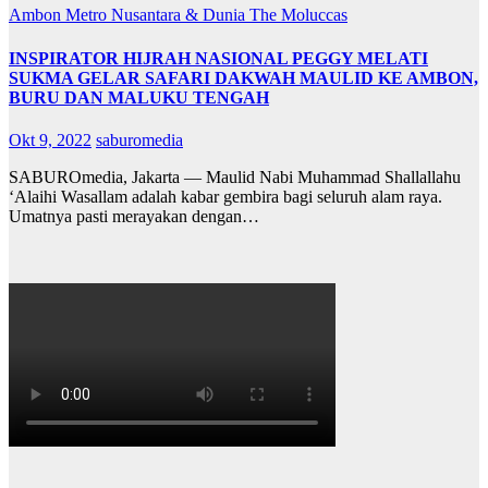
Ambon Metro
Nusantara & Dunia
The Moluccas
INSPIRATOR HIJRAH NASIONAL PEGGY MELATI
SUKMA GELAR SAFARI DAKWAH MAULID KE AMBON,
BURU DAN MALUKU TENGAH
Okt 9, 2022
saburomedia
SABUROmedia, Jakarta — Maulid Nabi Muhammad Shallallahu
‘Alaihi Wasallam adalah kabar gembira bagi seluruh alam raya.
Umatnya pasti merayakan dengan…