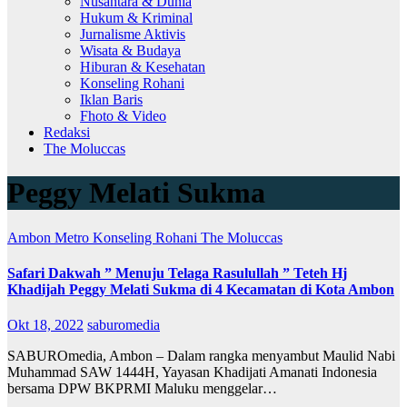
Nusantara & Dunia
Hukum & Kriminal
Jurnalisme Aktivis
Wisata & Budaya
Hiburan & Kesehatan
Konseling Rohani
Iklan Baris
Fhoto & Video
Redaksi
The Moluccas
Peggy Melati Sukma
Ambon Metro
Konseling Rohani
The Moluccas
Safari Dakwah ” Menuju Telaga Rasulullah ” Teteh Hj
Khadijah Peggy Melati Sukma di 4 Kecamatan di Kota Ambon
Okt 18, 2022
saburomedia
SABUROmedia, Ambon – Dalam rangka menyambut Maulid Nabi
Muhammad SAW 1444H, Yayasan Khadijati Amanati Indonesia
bersama DPW BKPRMI Maluku menggelar…