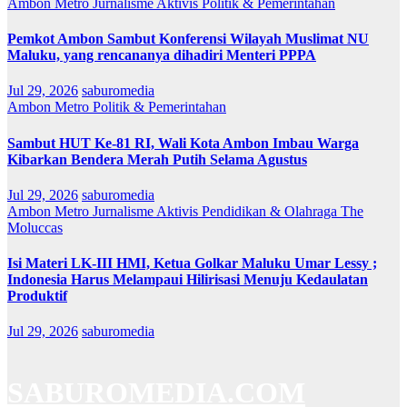
Ambon Metro
Jurnalisme Aktivis
Politik & Pemerintahan
Pemkot Ambon Sambut Konferensi Wilayah Muslimat NU
Maluku, yang rencananya dihadiri Menteri PPPA
Jul 29, 2026
saburomedia
Ambon Metro
Politik & Pemerintahan
Sambut HUT Ke-81 RI, Wali Kota Ambon Imbau Warga
Kibarkan Bendera Merah Putih Selama Agustus
Jul 29, 2026
saburomedia
Ambon Metro
Jurnalisme Aktivis
Pendidikan & Olahraga
The
Moluccas
Isi Materi LK-III HMI, Ketua Golkar Maluku Umar Lessy ;
Indonesia Harus Melampaui Hilirisasi Menuju Kedaulatan
Produktif
Jul 29, 2026
saburomedia
SABUROMEDIA.COM