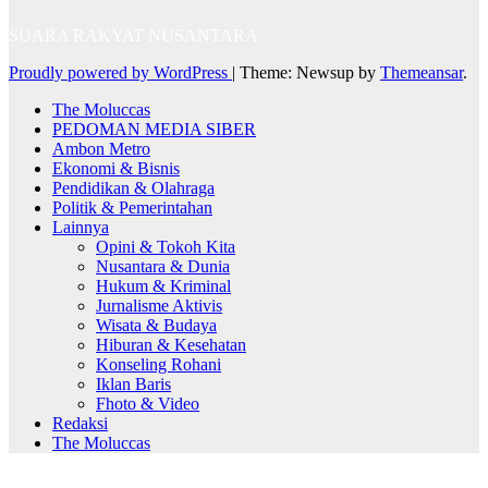
SUARA RAKYAT NUSANTARA
Proudly powered by WordPress
|
Theme: Newsup by
Themeansar
.
The Moluccas
PEDOMAN MEDIA SIBER
Ambon Metro
Ekonomi & Bisnis
Pendidikan & Olahraga
Politik & Pemerintahan
Lainnya
Opini & Tokoh Kita
Nusantara & Dunia
Hukum & Kriminal
Jurnalisme Aktivis
Wisata & Budaya
Hiburan & Kesehatan
Konseling Rohani
Iklan Baris
Fhoto & Video
Redaksi
The Moluccas