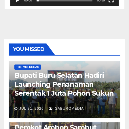
00:00
00:59
YOU MISSED
EKONOMI & BISNIS
POLITIK & PEMERINTAHAN
THE MOLUCCAS
Bupati Buru Selatan Hadiri
Launching Penanaman
Serentak 1 Juta Pohon Sukun
JUL 31, 2026
SABUROMEDIA
AMBON METRO
JURNALISME AKTIVIS
POLITIK & PEMERINTAHAN
Pemkot Ambon Sambut