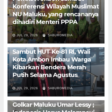
Konferensi Wilayah Muslimat
NU Maluku, yang rencananya
dihadiri Menteri PPPA
JUL 29, 2026
SABUROMEDIA
AMBON METRO
POLITIK & PEMERINTAHAN
Sambut HUT Ke-81 RI, Wali
Kota Ambon Imbau Warga
Kibarkan Bendera Merah
Putih Selama Agustus
AMBON METRO
JURNALISME AKTIVIS
JUL 29, 2026
SABUROMEDIA
PENDIDIKAN & OLAHRAGA
THE MOLUCCAS
Isi Materi LK-III HMI, Ketua
Golkar Maluku Umar Lessy ;