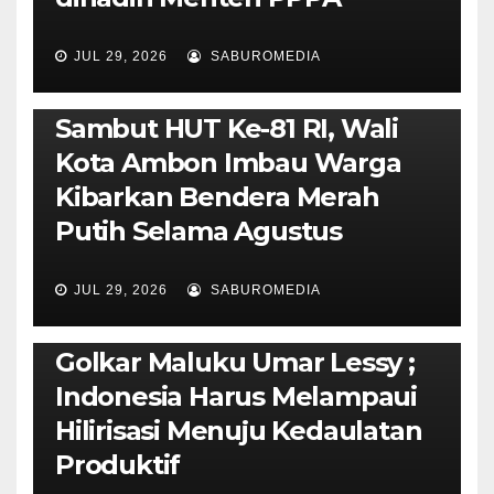
JUL 29, 2026
SABUROMEDIA
AMBON METRO
POLITIK & PEMERINTAHAN
Sambut HUT Ke-81 RI, Wali
Kota Ambon Imbau Warga
Kibarkan Bendera Merah
Putih Selama Agustus
AMBON METRO
JURNALISME AKTIVIS
JUL 29, 2026
SABUROMEDIA
PENDIDIKAN & OLAHRAGA
THE MOLUCCAS
Isi Materi LK-III HMI, Ketua
Golkar Maluku Umar Lessy ;
Indonesia Harus Melampaui
Hilirisasi Menuju Kedaulatan
Produktif