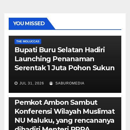
YOU MISSED
EKONOMI & BISNIS
POLITIK & PEMERINTAHAN
THE MOLUCCAS
Bupati Buru Selatan Hadiri
Launching Penanaman
Serentak 1 Juta Pohon Sukun
JUL 31, 2026
SABUROMEDIA
AMBON METRO
JURNALISME AKTIVIS
POLITIK & PEMERINTAHAN
Pemkot Ambon Sambut
Konferensi Wilayah Muslimat
NU Maluku, yang rencananya
dihadiri Menteri PPPA