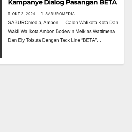
Kampanye Dialog Pasangan BETA
Par Ambon, Kami Optimis Menang.
OKT 2, 2024
SABUROMEDIA
SABUROmedia, Ambon — Calon Walikota Kota Dan
Wakil Walikota Ambon Bodewin Melkias Wattimena
Dan Ely Toisuta Dengan Tack Line “BETA”…